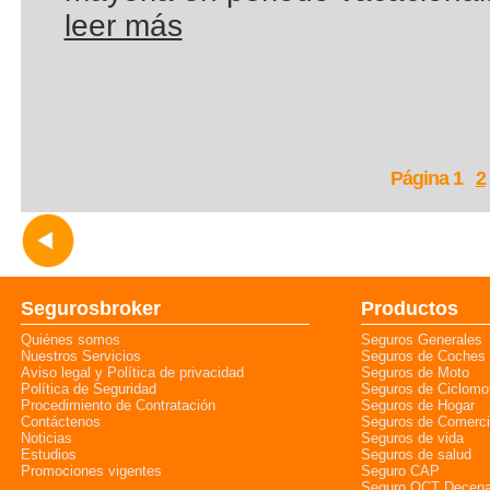
leer más
Página
1
2
Segurosbroker
Productos
Quiénes somos
Seguros Generales
Nuestros Servicios
Seguros de Coches
Aviso legal y Política de privacidad
Seguros de Moto
Política de Seguridad
Seguros de Ciclomo
Procedimiento de Contratación
Seguros de Hogar
Contáctenos
Seguros de Comerc
Noticias
Seguros de vida
Estudios
Seguros de salud
Promociones vigentes
Seguro CAP
Seguro OCT Decena