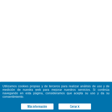
Utilizamos cookies propias y de terceros para realizar análisis de uso y de
medición de nuestra web para mejorar nuestros servicios. Si continúa
navegando en esta página, consideramos que acepta su uso y da su
consentimiento.
Más información
Cerrar
X